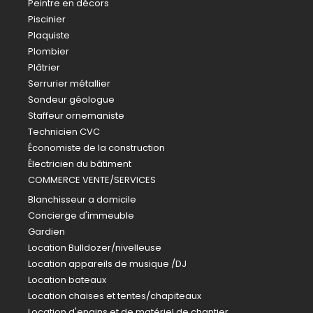
Peintre en décors
Piscinier
Plaquiste
Plombier
Plâtrier
Serrurier métallier
Sondeur géologue
Staffeur ornemaniste
Technicien CVC
Économiste de la construction
Électricien du bâtiment
COMMERCE VENTE/SERVICES
Blanchisseur a domicile
Concierge d'immeuble
Gardien
Location Bulldozer/nivelleuse
Location appareils de musique /DJ
Location bateaux
Location chaises et tentes/chapiteaux
Location d'engins et de matériel de chantier