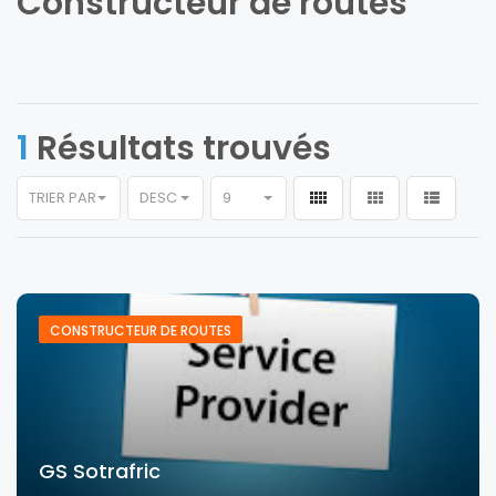
Constructeur de routes
1
Résultats trouvés
TRIER PAR
DESC
9
CONSTRUCTEUR DE ROUTES
GS Sotrafric