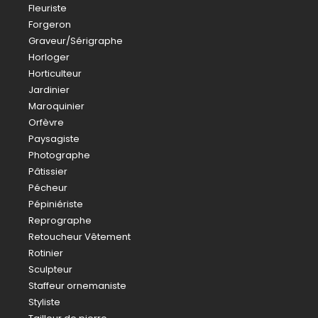
Fleuriste
Forgeron
Graveur/Sérigraphe
Horloger
Horticulteur
Jardinier
Maroquinier
Orfèvre
Paysagiste
Photographe
Pâtissier
Pécheur
Pépiniériste
Reprographe
Retoucheur Vêtement
Rotinier
Sculpteur
Staffeur ornemaniste
Styliste