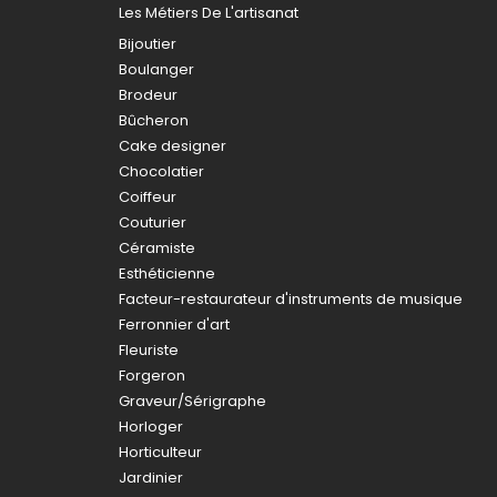
Les Métiers De L'artisanat
Bijoutier
Boulanger
Brodeur
Bûcheron
Cake designer
Chocolatier
Coiffeur
Couturier
Céramiste
Esthéticienne
Facteur-restaurateur d'instruments de musique
Ferronnier d'art
Fleuriste
Forgeron
Graveur/Sérigraphe
Horloger
Horticulteur
Jardinier