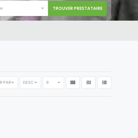
le
ER PAR
DESC
9