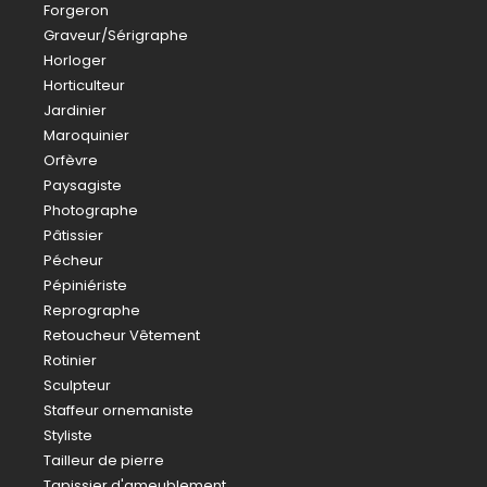
Forgeron
Graveur/Sérigraphe
Horloger
Horticulteur
Jardinier
Maroquinier
Orfèvre
Paysagiste
Photographe
Pâtissier
Pécheur
Pépiniériste
Reprographe
Retoucheur Vêtement
Rotinier
Sculpteur
Staffeur ornemaniste
Styliste
Tailleur de pierre
Tapissier d'ameublement