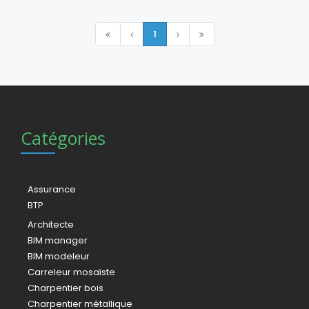
1
Catégories
Assurance
BTP
Architecte
BIM manager
BIM modeleur
Carreleur mosaïste
Charpentier bois
Charpentier métallique