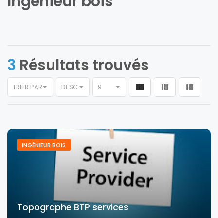
Ingénieur bois
3
Résultats trouvés
TRIER PAR
DESC
9
INGÉNIEUR BOIS
Topographe BTP services