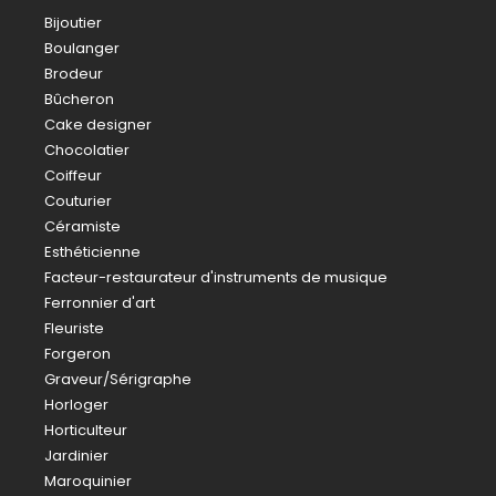
Bijoutier
Boulanger
Brodeur
Bûcheron
Cake designer
Chocolatier
Coiffeur
Couturier
Céramiste
Esthéticienne
Facteur-restaurateur d'instruments de musique
Ferronnier d'art
Fleuriste
Forgeron
Graveur/Sérigraphe
Horloger
Horticulteur
Jardinier
Maroquinier