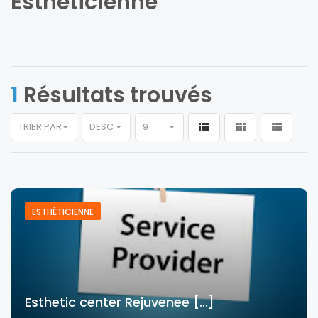
Esthéticienne
1
Résultats trouvés
TRIER PAR
DESC
9
ESTHÉTICIENNE
Esthetic center Rejuvenee [...]